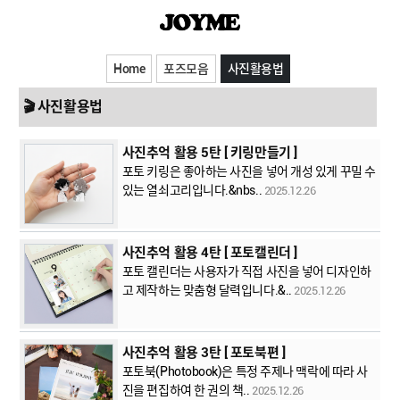
Home
포즈모음
사진활용법
🎬 사진활용법
사진추억 활용 5탄 [ 키링만들기 ]
포토 키링은 좋아하는 사진을 넣어 개성 있게 꾸밀 수
있는 열쇠고리입니다.&nbs..
2025.12.26
사진추억 활용 4탄 [ 포토캘린더 ]
포토 캘린더는 사용자가 직접 사진을 넣어 디자인하
고 제작하는 맞춤형 달력입니다.&..
2025.12.26
사진추억 활용 3탄 [ 포토북편 ]
포토북(Photobook)은 특정 주제나 맥락에 따라 사
진을 편집하여 한 권의 책..
2025.12.26